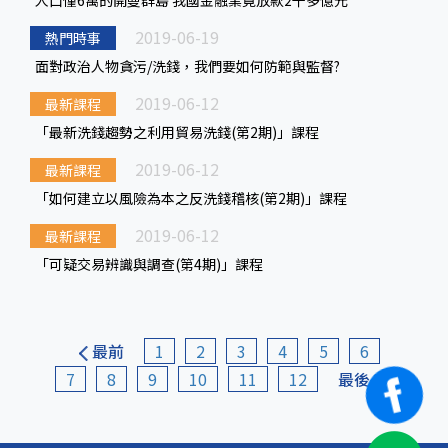
人口僅6萬的開曼群島 我國金融業竟放款2千多億元
2019-06-19
熱門時事
面對政治人物貪污/洗錢，我們要如何防範與監督?
2019-06-12
最新課程
「最新洗錢趨勢之利用貿易洗錢(第2期)」課程
2019-06-12
最新課程
「如何建立以風險為本之反洗錢稽核(第2期)」課程
2019-06-12
最新課程
「可疑交易辨識與調查(第4期)」課程
最前
1
2
3
4
5
6
7
8
9
10
11
12
最後