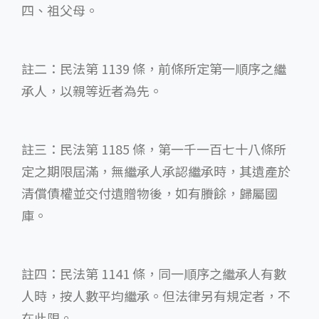
四、祖父母。
註二：民法第 1139 條，前條所定第一順序之繼
承人，以親等近者為先。
註三：民法第 1185 條，第一千一百七十八條所
定之期限屆滿，無繼承人承認繼承時，其遺產於
清償債權並交付遺贈物後，如有賸餘，歸屬國
庫。
註四：民法第 1141 條，同一順序之繼承人有數
人時，按人數平均繼承。但法律另有規定者，不
在此限。