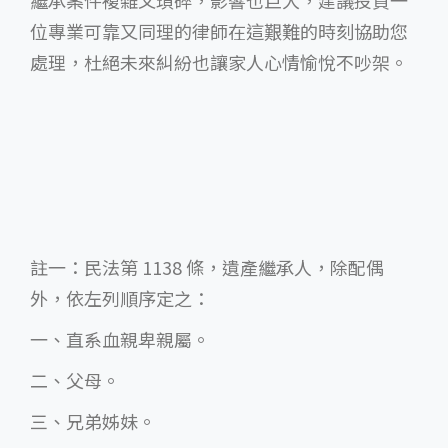
繼承案件複雜又瑣碎，影響也巨大，建議投資一
位專業可靠又同理的律師在這艱難的時刻協助您
處理，杜絕未來糾紛也讓家人心情愉悅不吵架。
註一：民法第 1138 條，遺產繼承人，除配偶
外，依左列順序定之：
一、直系血親卑親屬。
二、父母。
三、兄弟姊妹。