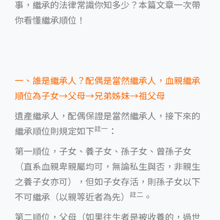
事，繼承的法律常識你知多少？本篇文章一次帶
你看懂繼承順位！
一、誰是繼承人？配偶是當然繼承人，血親繼承
順位為子女→父母→兄弟姊妹→祖父母
遺產繼承人，配偶保證是當然繼承人，接下來的
註一
繼承順位則規定如下
：
第一順位，子女、養子女、孫子女、曾孫子女
（直系血親卑親屬均可，無論私生與否，非親生
之養子女亦可），但如子女存活，則孫子女以下
註二
不可繼承（以親等近者為先）
。
第二順位，父母（如果往生者是被收養的，過世