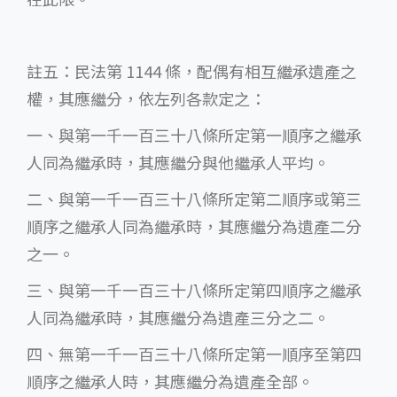
註五：民法第 1144 條，配偶有相互繼承遺產之
權，其應繼分，依左列各款定之：
一、與第一千一百三十八條所定第一順序之繼承
人同為繼承時，其應繼分與他繼承人平均。
二、與第一千一百三十八條所定第二順序或第三
順序之繼承人同為繼承時，其應繼分為遺產二分
之一。
三、與第一千一百三十八條所定第四順序之繼承
人同為繼承時，其應繼分為遺產三分之二。
四、無第一千一百三十八條所定第一順序至第四
順序之繼承人時，其應繼分為遺產全部。