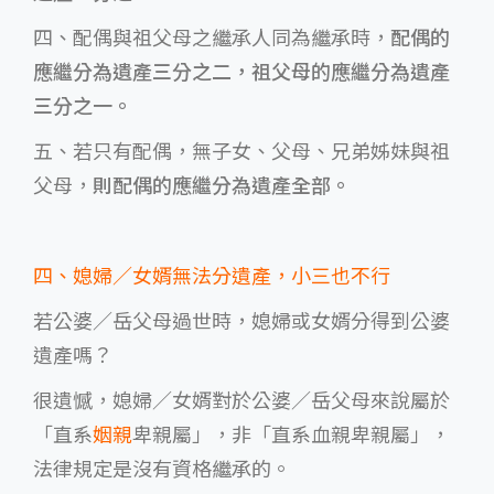
四、配偶與祖父母之繼承人同為繼承時，
配偶的
應繼分為遺產三分之二，祖父母的應繼分為遺產
三分之一。
五、若只有配偶，無子女、父母、兄弟姊妹與祖
父母，
則配偶的應繼分為遺產全部。
四、媳婦／女婿無法分遺產，小三也不行
若公婆／岳父母過世時，媳婦或女婿分得到公婆
遺產嗎？
很遺憾，媳婦／女婿對於公婆／岳父母來說屬於
「直系
姻親
卑親屬」，非「直系血親卑親屬」，
法律規定是沒有資格繼承的。