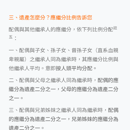
三、遺產怎麼分？應繼分比例告訴您
註
配偶與其他繼承人的應繼分，依下列比例分配
五
：
一、配偶與子女、孫子女、曾孫子女（直系血親
卑親屬）之繼承人同為繼承時，其應繼分比例與
他繼承人平均。意即
按人頭平均分配。
二、配偶與父母之繼承人同為繼承時，
配偶的應
繼分為遺產二分之一，父母的應繼分為遺產二分
之一。
三、配偶與兄弟姊妹之繼承人同為繼承時，
配偶
的應繼分為遺產二分之一，兄弟姊妹的應繼分為
遺產二分之一。