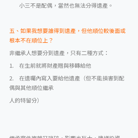
小三不是配偶，當然也無法分得遺產。
五、如果我想要誰得到遺產，但他順位較後面或
根本不在順位上？
非繼承人想要分到遺產，只有二種方式：
1. 在生前就將財產贈與移轉給他
2. 在遺囑內寫入要給他遺產（但不能損害到配
偶與其他順位繼承
人的特留分）